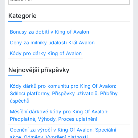
e
a
Kategorie
r
c
Bonusy za dobití v King of Avalon
h
f
Ceny za milníky události Král Avalon
o
Kódy pro dárky King of Avalon
r
:
Nejnovější příspěvky
Kódy dárků pro komunitu pro King Of Avalon:
Sdílecí platformy, Příspěvky uživatelů, Příběhy
úspěchů
Měsíční dárkové kódy pro King Of Avalon:
Předplatné, Výhody, Proces uplatnění
Ocenění za výročí v King Of Avalon: Speciální
akce, Odměny, Vypršení platnosti