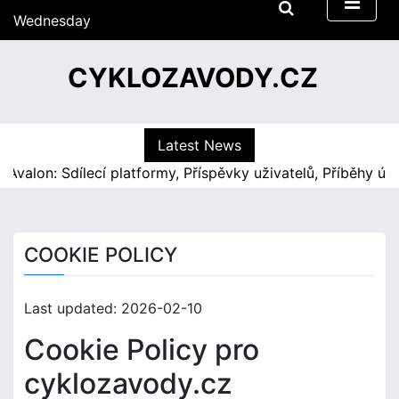
S
Wednesday
k
15/07/2026
i
12:13
CYKLOZAVODY.CZ
p
t
o
c
Latest News
o
valon: Sdílecí platformy, Příspěvky uživatelů, Příběhy ús
n
t
e
n
COOKIE POLICY
t
Last updated: 2026-02-10
Cookie Policy pro
cyklozavody.cz