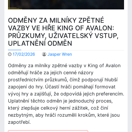
ODMĚNY ZA MILNÍKY ZPĚTNÉ
VAZBY VE HŘE KING OF AVALON:
PRŮZKUMY, UŽIVATELSKÝ VSTUP,
UPLATNĚNÍ ODMĚN
17/02/2026
Jasper Wren
Odměny za milníky zpětné vazby v King of Avalon
odměňují hráče za jejich cenné názory
prostřednictvím průzkumů, čímž podporují hlubší
zapojení do hry. Účastí hráči pomáhají formovat
vývoj hry a zajišťují, že odpovídá jejich preferencím.
Uplatnění těchto odměn je jednoduchý proces,
který zlepšuje celkový herní zážitek, což činí
nezbytným, aby hráči rozuměli krokům, které jsou
zapotřebí.