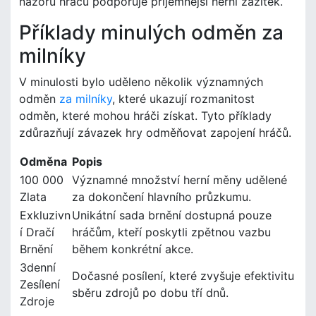
názorů hráčů podporuje příjemnější herní zážitek.
Příklady minulých odměn za
milníky
V minulosti bylo uděleno několik významných
odměn
za milníky
, které ukazují rozmanitost
odměn, které mohou hráči získat. Tyto příklady
zdůrazňují závazek hry odměňovat zapojení hráčů.
Odměna
Popis
100 000
Významné množství herní měny udělené
Zlata
za dokončení hlavního průzkumu.
Exkluzivn
Unikátní sada brnění dostupná pouze
í Dračí
hráčům, kteří poskytli zpětnou vazbu
Brnění
během konkrétní akce.
3denní
Dočasné posílení, které zvyšuje efektivitu
Zesílení
sběru zdrojů po dobu tří dnů.
Zdroje