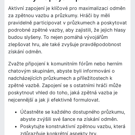
Aktivní zapojení je klíčové pro maximalizaci odměn
za zpětnou vazbu a průzkumy. Hráči by měli
pravidelně participovat v průzkumech a poskytovat
podrobné zpětné vazby, aby zajistili, že jejich hlasy
budou slyšeny. To nejen pomáhá vývojářům
zlepšovat hru, ale také zvyšuje pravděpodobnost
získání odměn.
Zvažte připojení k komunitním fórům nebo herním
chatovým skupinám, abyste byli informováni o
nadcházejících průzkumech a příležitostech k
zpětné vazbě. Zapojení se s ostatními hráči může
poskytnout vhled do toho, jaká zpětná vazba je
nejcennější a jak ji efektivně formulovat.
Účastněte se každého dostupného průzkumu,
abyste zvýšili své šance na získání odměn.
Poskytujte konstruktivní zpětnou vazbu, která
zdůrazňuje konkrétní aspekty hry.