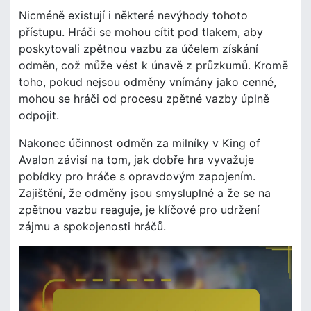
Nicméně existují i některé nevýhody tohoto
přístupu. Hráči se mohou cítit pod tlakem, aby
poskytovali zpětnou vazbu za účelem získání
odměn, což může vést k únavě z průzkumů. Kromě
toho, pokud nejsou odměny vnímány jako cenné,
mohou se hráči od procesu zpětné vazby úplně
odpojit.
Nakonec účinnost odměn za milníky v King of
Avalon závisí na tom, jak dobře hra vyvažuje
pobídky pro hráče s opravdovým zapojením.
Zajištění, že odměny jsou smysluplné a že se na
zpětnou vazbu reaguje, je klíčové pro udržení
zájmu a spokojenosti hráčů.