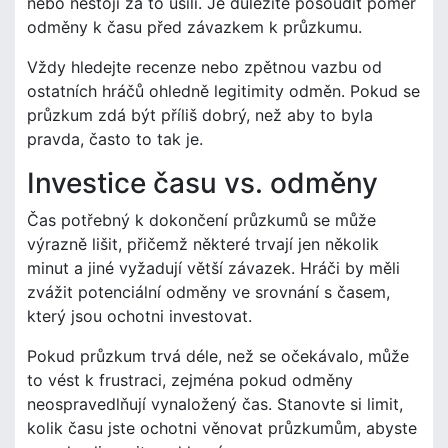
nebo nestojí za to úsilí. Je důležité posoudit poměr
odměny k času před závazkem k průzkumu.
Vždy hledejte recenze nebo zpětnou vazbu od
ostatních hráčů ohledně legitimity odměn. Pokud se
průzkum zdá být příliš dobrý, než aby to byla
pravda, často to tak je.
Investice času vs. odměny
Čas potřebný k dokončení průzkumů se může
výrazně lišit, přičemž některé trvají jen několik
minut a jiné vyžadují větší závazek. Hráči by měli
zvážit potenciální odměny ve srovnání s časem,
který jsou ochotni investovat.
Pokud průzkum trvá déle, než se očekávalo, může
to vést k frustraci, zejména pokud odměny
neospravedlňují vynaložený čas. Stanovte si limit,
kolik času jste ochotni věnovat průzkumům, abyste