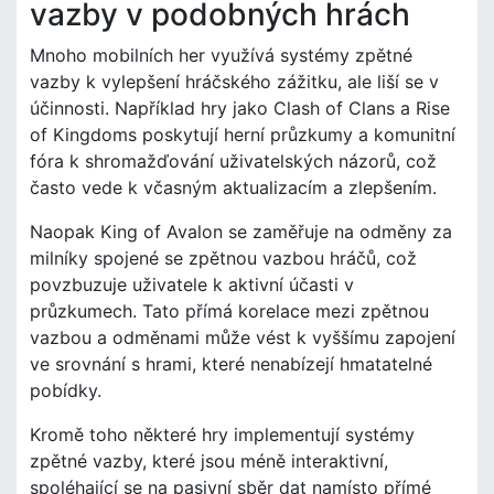
vazby v podobných hrách
Mnoho mobilních her využívá systémy zpětné
vazby k vylepšení hráčského zážitku, ale liší se v
účinnosti. Například hry jako Clash of Clans a Rise
of Kingdoms poskytují herní průzkumy a komunitní
fóra k shromažďování uživatelských názorů, což
často vede k včasným aktualizacím a zlepšením.
Naopak King of Avalon se zaměřuje na odměny za
milníky spojené se zpětnou vazbou hráčů, což
povzbuzuje uživatele k aktivní účasti v
průzkumech. Tato přímá korelace mezi zpětnou
vazbou a odměnami může vést k vyššímu zapojení
ve srovnání s hrami, které nenabízejí hmatatelné
pobídky.
Kromě toho některé hry implementují systémy
zpětné vazby, které jsou méně interaktivní,
spoléhající se na pasivní sběr dat namísto přímé