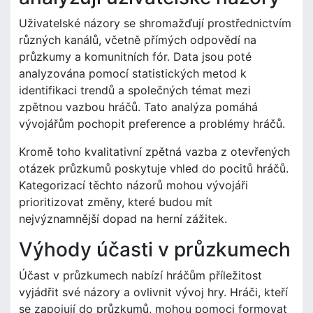
Uživatelské názory se shromažďují prostřednictvím
různých kanálů, včetně přímých odpovědí na
průzkumy a komunitních fór. Data jsou poté
analyzována pomocí statistických metod k
identifikaci trendů a společných témat mezi
zpětnou vazbou hráčů. Tato analýza pomáhá
vývojářům pochopit preference a problémy hráčů.
Kromě toho kvalitativní zpětná vazba z otevřených
otázek průzkumů poskytuje vhled do pocitů hráčů.
Kategorizací těchto názorů mohou vývojáři
prioritizovat změny, které budou mít
nejvýznamnější dopad na herní zážitek.
Výhody účasti v průzkumech
Účast v průzkumech nabízí hráčům příležitost
vyjádřit své názory a ovlivnit vývoj hry. Hráči, kteří
se zapojují do průzkumů, mohou pomoci formovat