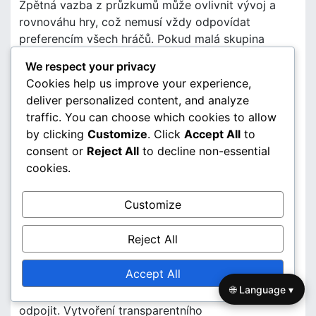
Zpětná vazba z průzkumů může ovlivnit vývoj a
rovnováhu hry, což nemusí vždy odpovídat
preferencím všech hráčů. Pokud malá skupina
hráčů dominuje odpovědím na průzkumy, může to
We respect your privacy
vést ke změnám, které negativně ovlivní celkový
Cookies help us improve your experience,
herní zážitek pro ostatní.
deliver personalized content, and analyze
traffic. You can choose which cookies to allow
Buďte informováni o tom, jak jsou výsledky
by clicking
Customize
. Click
Accept All
to
průzkumů využívány v aktualizacích hry. Zapojení
consent or
Reject All
to decline non-essential
se do diskusí v komunitě může pomoci zajistit, že
cookies.
budou zohledněny různé perspektivy hráčů při
rozhodování o vývoji.
Customize
Problémy s důvěrou uživatelů
Reject All
Opakované negativní zkušenosti s průzkumy
mohou erodovat důvěru uživatelů ve vývojáře hry.
Accept All
Pokud hráči mají pocit, že jejich
zpětná vazba
je
🌐 Language ▾
ignorována nebo manipulována, mohou se od hry
odpojit. Vytvoření transparentního