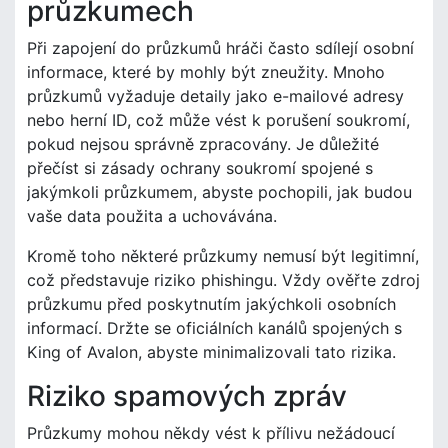
průzkumech
Při zapojení do průzkumů hráči často sdílejí osobní
informace, které by mohly být zneužity. Mnoho
průzkumů vyžaduje detaily jako e-mailové adresy
nebo herní ID, což může vést k porušení soukromí,
pokud nejsou správně zpracovány. Je důležité
přečíst si zásady ochrany soukromí spojené s
jakýmkoli průzkumem, abyste pochopili, jak budou
vaše data použita a uchovávána.
Kromě toho některé průzkumy nemusí být legitimní,
což představuje riziko phishingu. Vždy ověřte zdroj
průzkumu před poskytnutím jakýchkoli osobních
informací. Držte se oficiálních kanálů spojených s
King of Avalon, abyste minimalizovali tato rizika.
Riziko spamových zpráv
Průzkumy mohou někdy vést k přílivu nežádoucí