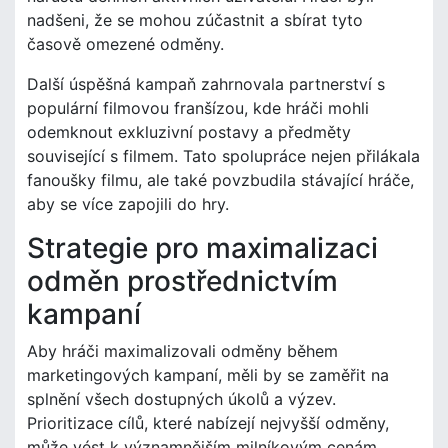
nadšeni, že se mohou zúčastnit a sbírat tyto
časově omezené odměny.
Další úspěšná kampaň zahrnovala partnerství s
populární filmovou franšízou, kde hráči mohli
odemknout exkluzivní postavy a předměty
související s filmem. Tato spolupráce nejen přilákala
fanoušky filmu, ale také povzbudila stávající hráče,
aby se více zapojili do hry.
Strategie pro maximalizaci
odměn prostřednictvím
kampaní
Aby hráči maximalizovali odměny během
marketingových kampaní, měli by se zaměřit na
splnění všech dostupných úkolů a výzev.
Prioritizace cílů, které nabízejí nejvyšší odměny,
může vést k významnějším milníkovým cenám.