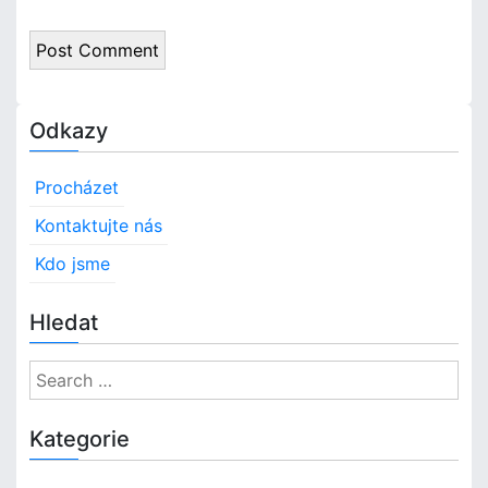
Odkazy
Procházet
Kontaktujte nás
Kdo jsme
Hledat
S
e
a
Kategorie
r
c