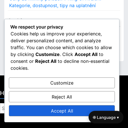
Kategorie, dostupnost, tipy na uplatnění
Archiv
We respect your privacy
Cookies help us improve your experience,
March 2026
deliver personalized content, and analyze
February 2026
traffic. You can choose which cookies to allow
by clicking
Customize
. Click
Accept All
to
consent or
Reject All
to decline non-essential
cookies.
Customize
Hledat
Reject All
S
Accept All
e
🌐 Language ▾
a
r