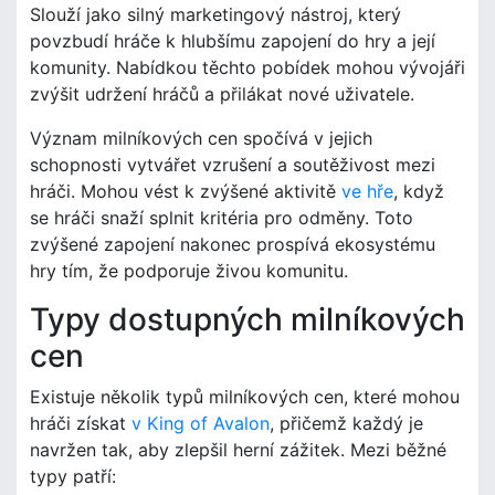
Slouží jako silný marketingový nástroj, který
povzbudí hráče k hlubšímu zapojení do hry a její
komunity. Nabídkou těchto pobídek mohou vývojáři
zvýšit udržení hráčů a přilákat nové uživatele.
Význam milníkových cen spočívá v jejich
schopnosti vytvářet vzrušení a soutěživost mezi
hráči. Mohou vést k zvýšené aktivitě
ve hře
, když
se hráči snaží splnit kritéria pro odměny. Toto
zvýšené zapojení nakonec prospívá ekosystému
hry tím, že podporuje živou komunitu.
Typy dostupných milníkových
cen
Existuje několik typů milníkových cen, které mohou
hráči získat
v King of Avalon
, přičemž každý je
navržen tak, aby zlepšil herní zážitek. Mezi běžné
typy patří: