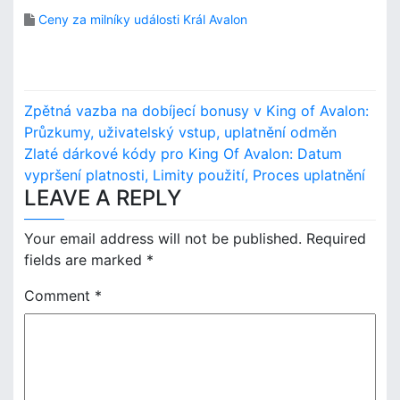
Ceny za milníky události Král Avalon
P
Zpětná vazba na dobíjecí bonusy v King of Avalon:
o
Průzkumy, uživatelský vstup, uplatnění odměn
Zlaté dárkové kódy pro King Of Avalon: Datum
s
vypršení platnosti, Limity použití, Proces uplatnění
LEAVE A REPLY
t
n
Your email address will not be published.
Required
fields are marked
*
a
Comment
*
v
i
g