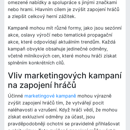
omezené nabídky a spolupráce s jinými značkami
nebo hrami. Hlavním cílem je zvýšit zapojení hráčů
a zlepšit celkový herní zážitek.
Kampaně mohou mít různé formy, jako jsou sezónní
akce, oslavy výročí nebo tematické propagační
akce, které odpovídají aktuálním trendům. Každá
kampaň obvykle obsahuje jedinečné odměny,
včetně milníkových cen, které mohou hráči získat
splněním konkrétních cílů.
Vliv marketingových kampaní
na zapojení hráčů
Účinné
marketingové kampaně
mohou výrazně
zvýšit zapojení hráčů tím, že vytvářejí pocit
naléhavosti a vzrušení. Když hráči vědí, že mohou
získat exkluzivní odměny za účast, jsou
pravděpodobněji ochotni se pravidelně přihlašovat