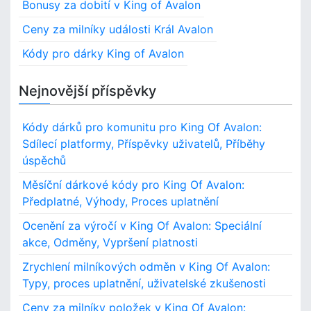
Bonusy za dobití v King of Avalon
h
f
Ceny za milníky události Král Avalon
o
Kódy pro dárky King of Avalon
r
:
Nejnovější příspěvky
Kódy dárků pro komunitu pro King Of Avalon:
Sdílecí platformy, Příspěvky uživatelů, Příběhy
úspěchů
Měsíční dárkové kódy pro King Of Avalon:
Předplatné, Výhody, Proces uplatnění
Ocenění za výročí v King Of Avalon: Speciální
akce, Odměny, Vypršení platnosti
Zrychlení milníkových odměn v King Of Avalon:
Typy, proces uplatnění, uživatelské zkušenosti
Ceny za milníky položek v King Of Avalon: