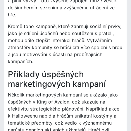
a plnit výzvy. Toto zvýšené zapojení může vést k
delším herním sezením a zvýšenému utrácení ve
hře.
Kromě toho kampaně, které zahrnují sociální prvky,
jako je sdílení úspěchů nebo soutěžení s přáteli,
mohou dále zlepšit interakci hráčů. Vytvářením
atmosféry komunity se hráči cítí více spojeni s hrou
a jsou motivováni k účasti na probíhajících
kampaních.
Příklady úspěšných
marketingových kampaní
Několik marketingových kampaní se ukázalo jako
úspěšných v King of Avalon, což ukazuje na
efektivitu strategického plánování. Například akce
k Halloweenu nabídla hráčům unikátní kostýmy a
tematické předměty, což vedlo k významnému
nárůstu denních aktivních uživatelů. Hráči byli