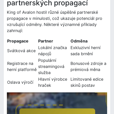
partnerských propagací
King of Avalon hostil různé úspěšné partnerské
propagace v minulosti, což ukazuje potenciál pro
vzrušující odměny. Některé významné příklady
zahrnují:
Propagace
Partner
Odměna
Lokální značka
Exkluzivní herní
Svátková akce
nápojů
sada brnění
Populární
Registrace na
Bonusové zdroje a
streamingová
herní platformě
prémiová měna
služba
Hlavní výrobce
Limitované edice
Oslava výročí
hraček
skinů postav