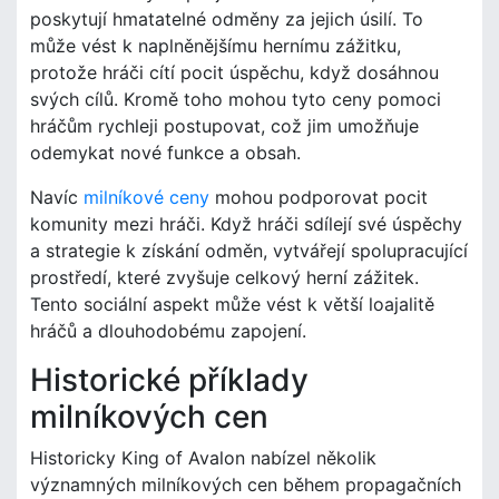
poskytují hmatatelné odměny za jejich úsilí. To
může vést k naplněnějšímu hernímu zážitku,
protože hráči cítí pocit úspěchu, když dosáhnou
svých cílů. Kromě toho mohou tyto ceny pomoci
hráčům rychleji postupovat, což jim umožňuje
odemykat nové funkce a obsah.
Navíc
milníkové ceny
mohou podporovat pocit
komunity mezi hráči. Když hráči sdílejí své úspěchy
a strategie k získání odměn, vytvářejí spolupracující
prostředí, které zvyšuje celkový herní zážitek.
Tento sociální aspekt může vést k větší loajalitě
hráčů a dlouhodobému zapojení.
Historické příklady
milníkových cen
Historicky King of Avalon nabízel několik
významných milníkových cen během propagačních