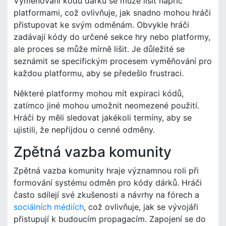
Vyměňování kódů dárků se může lišit napříč
platformami, což ovlivňuje, jak snadno mohou hráči
přistupovat ke svým odměnám. Obvykle hráči
zadávají kódy do určené sekce hry nebo platformy,
ale proces se může mírně lišit. Je důležité se
seznámit se specifickým procesem vyměňování pro
každou platformu, aby se předešlo frustraci.
Některé platformy mohou mít expiraci kódů,
zatímco jiné mohou umožnit neomezené použití.
Hráči by měli sledovat jakékoli termíny, aby se
ujistili, že nepřijdou o cenné odměny.
Zpětná vazba komunity
Zpětná vazba komunity hraje významnou roli při
formování systému odměn pro kódy dárků. Hráči
často sdílejí své zkušenosti a návrhy na fórech a
sociálních médiích
, což ovlivňuje, jak se vývojáři
přistupují k budoucím propagacím. Zapojení se do