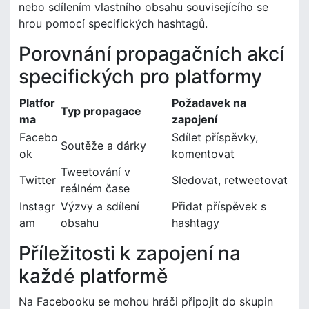
nebo sdílením vlastního obsahu souvisejícího se
hrou pomocí specifických hashtagů.
Porovnání propagačních akcí
specifických pro platformy
Platfor
Požadavek na
Typ propagace
ma
zapojení
Facebo
Sdílet příspěvky,
Soutěže a dárky
ok
komentovat
Tweetování v
Twitter
Sledovat, retweetovat
reálném čase
Instagr
Výzvy a sdílení
Přidat příspěvek s
am
obsahu
hashtagy
Příležitosti k zapojení na
každé platformě
Na Facebooku se mohou hráči připojit do skupin