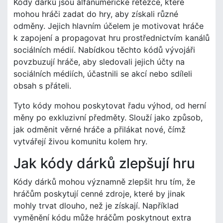
Kódy dárků jsou alfanumerické řetězce, které
mohou hráči zadat do hry, aby získali různé
odměny. Jejich hlavním účelem je motivovat hráče
k zapojení a propagovat hru prostřednictvím kanálů
sociálních médií. Nabídkou těchto kódů vývojáři
povzbuzují hráče, aby sledovali jejich účty na
sociálních médiích, účastnili se akcí nebo sdíleli
obsah s přáteli.
Tyto kódy mohou poskytovat řadu výhod, od herní
měny po exkluzivní předměty. Slouží jako způsob,
jak odměnit věrné hráče a přilákat nové, čímž
vytvářejí živou komunitu kolem hry.
Jak kódy dárků zlepšují hru
Kódy dárků mohou významně zlepšit hru tím, že
hráčům poskytují cenné zdroje, které by jinak
mohly trvat dlouho, než je získají. Například
vyměnění kódu může hráčům poskytnout extra