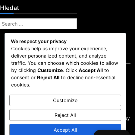
Hledat
S
e
a
We respect your privacy
r
Cookies help us improve your experience,
c
deliver personalized content, and analyze
Právní informace
h
traffic. You can choose which cookies to allow
f
by clicking
Customize
. Click
Accept All
to
Zásady používání souborů cookie
o
consent or
Reject All
to decline non-essential
Zásady ochrany dat
r
cookies.
Kontaktujte nás
:
Kdo jsme
Customize
Podmínky služby
Reject All
Proudly powered by WordPress
|
Theme: news-box by
wpthemespace.com
.
Accept All
Zásady používání souborů cookie
Zásady ochrany dat