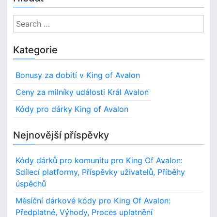
S
e
a
Kategorie
r
c
Bonusy za dobití v King of Avalon
h
f
Ceny za milníky události Král Avalon
o
Kódy pro dárky King of Avalon
r
:
Nejnovější příspěvky
Kódy dárků pro komunitu pro King Of Avalon:
Sdílecí platformy, Příspěvky uživatelů, Příběhy
úspěchů
Měsíční dárkové kódy pro King Of Avalon:
Předplatné, Výhody, Proces uplatnění