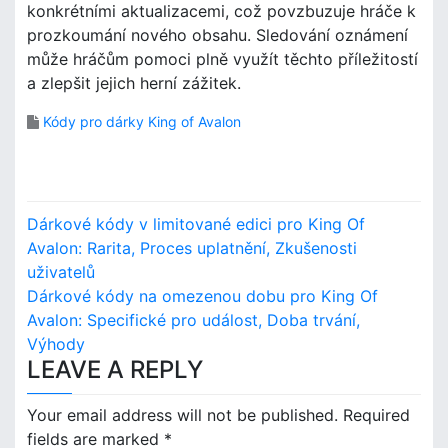
konkrétními aktualizacemi, což povzbuzuje hráče k
prozkoumání nového obsahu. Sledování oznámení
může hráčům pomoci plně využít těchto příležitostí
a zlepšit jejich herní zážitek.
Kódy pro dárky King of Avalon
P
Dárkové kódy v limitované edici pro King Of
o
Avalon: Rarita, Proces uplatnění, Zkušenosti
uživatelů
s
Dárkové kódy na omezenou dobu pro King Of
Avalon: Specifické pro událost, Doba trvání,
t
Výhody
n
LEAVE A REPLY
a
Your email address will not be published.
Required
v
fields are marked
*