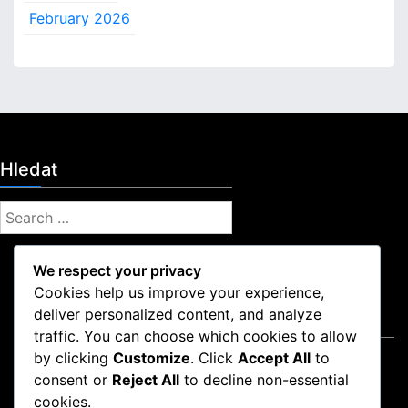
February 2026
Hledat
S
e
a
We respect your privacy
r
Cookies help us improve your experience,
c
deliver personalized content, and analyze
Právní informace
h
traffic. You can choose which cookies to allow
f
by clicking
Customize
. Click
Accept All
to
Zásady používání souborů cookie
o
consent or
Reject All
to decline non-essential
Zásady ochrany dat
r
cookies.
Kontaktujte nás