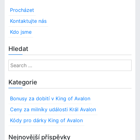
Procházet
Kontaktujte nás
Kdo jsme
Hledat
S
e
a
Kategorie
r
c
Bonusy za dobití v King of Avalon
h
f
Ceny za milníky události Král Avalon
o
Kódy pro dárky King of Avalon
r
:
Nejnovější příspěvky