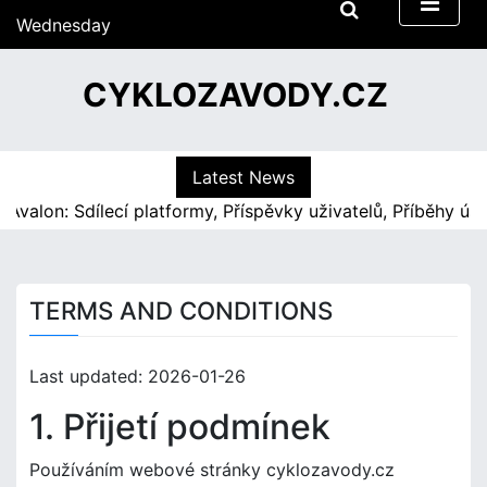
S
Wednesday
k
15/07/2026
i
12:13
CYKLOZAVODY.CZ
p
t
o
c
Latest News
o
valon: Sdílecí platformy, Příspěvky uživatelů, Příběhy ús
n
t
e
n
TERMS AND CONDITIONS
t
Last updated: 2026-01-26
1. Přijetí podmínek
Používáním webové stránky cyklozavody.cz