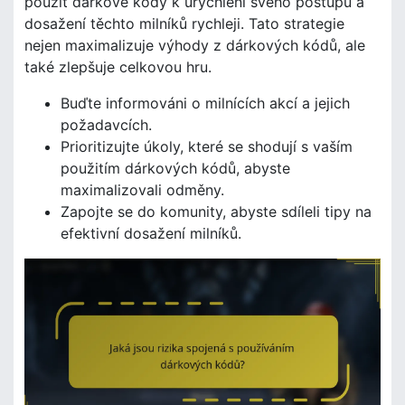
použít dárkové kódy k urychlení svého postupu a
dosažení těchto milníků rychleji. Tato strategie
nejen maximalizuje výhody z dárkových kódů, ale
také zlepšuje celkovou hru.
Buďte informováni o milnících akcí a jejich
požadavcích.
Prioritizujte úkoly, které se shodují s vaším
použitím dárkových kódů, abyste
maximalizovali odměny.
Zapojte se do komunity, abyste sdíleli tipy na
efektivní dosažení milníků.