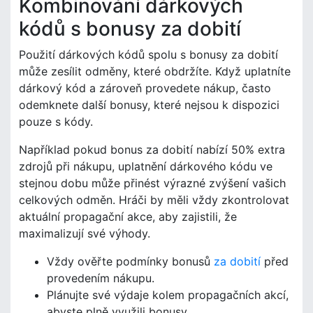
Kombinování dárkových
kódů s bonusy za dobití
Použití dárkových kódů spolu s bonusy za dobití
může zesílit odměny, které obdržíte. Když uplatníte
dárkový kód a zároveň provedete nákup, často
odemknete další bonusy, které nejsou k dispozici
pouze s kódy.
Například pokud bonus za dobití nabízí 50% extra
zdrojů při nákupu, uplatnění dárkového kódu ve
stejnou dobu může přinést výrazné zvýšení vašich
celkových odměn. Hráči by měli vždy zkontrolovat
aktuální propagační akce, aby zajistili, že
maximalizují své výhody.
Vždy ověřte podmínky bonusů
za dobití
před
provedením nákupu.
Plánujte své výdaje kolem propagačních akcí,
abyste plně využili bonusy.