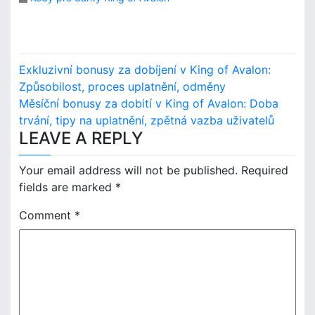
P
Exkluzivní bonusy za dobíjení v King of Avalon:
o
Způsobilost, proces uplatnění, odměny
Měsíční bonusy za dobití v King of Avalon: Doba
s
trvání, tipy na uplatnění, zpětná vazba uživatelů
LEAVE A REPLY
t
n
Your email address will not be published.
Required
fields are marked
*
a
Comment
*
v
i
g
a