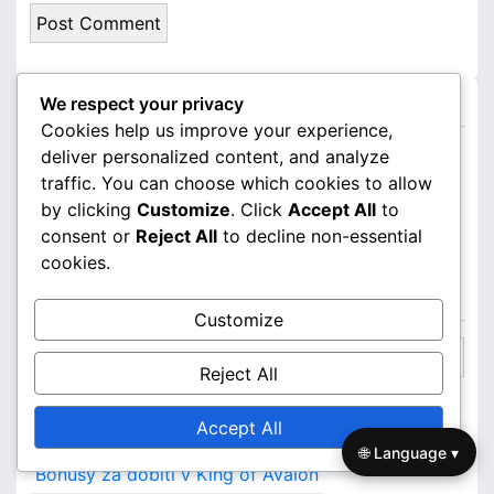
Odkazy
We respect your privacy
Cookies help us improve your experience,
deliver personalized content, and analyze
Procházet
traffic. You can choose which cookies to allow
Kontaktujte nás
by clicking
Customize
. Click
Accept All
to
consent or
Reject All
to decline non-essential
Kdo jsme
cookies.
Hledat
Customize
S
Reject All
e
a
Kategorie
Accept All
r
🌐 Language ▾
c
Bonusy za dobití v King of Avalon
h