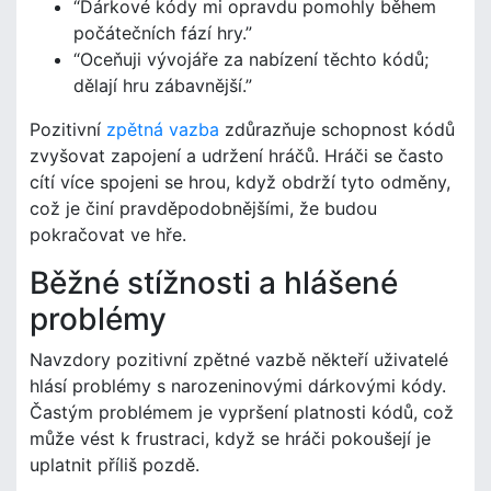
“Dárkové kódy mi opravdu pomohly během
počátečních fází hry.”
“Oceňuji vývojáře za nabízení těchto kódů;
dělají hru zábavnější.”
Pozitivní
zpětná vazba
zdůrazňuje schopnost kódů
zvyšovat zapojení a udržení hráčů. Hráči se často
cítí více spojeni se hrou, když obdrží tyto odměny,
což je činí pravděpodobnějšími, že budou
pokračovat ve hře.
Běžné stížnosti a hlášené
problémy
Navzdory pozitivní zpětné vazbě někteří uživatelé
hlásí problémy s narozeninovými dárkovými kódy.
Častým problémem je vypršení platnosti kódů, což
může vést k frustraci, když se hráči pokoušejí je
uplatnit příliš pozdě.