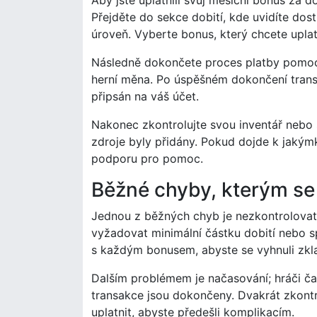
Aby jste uplatnili svůj měsíční bonus za d
Přejděte do sekce dobití, kde uvidíte d
úroveň. Vyberte bonus, který chcete uplatn
Následně dokončete proces platby pomocí 
herní měna. Po úspěšném dokončení transak
připsán na váš účet.
Nakonec zkontrolujte svou inventář nebo 
zdroje byly přidány. Pokud dojde k jakým
podporu pro pomoc.
Běžné chyby, kterým se 
Jednou z běžných chyb je nezkontrolovat
vyžadovat minimální částku dobití nebo s
s každým bonusem, abyste se vyhnuli zkl
Dalším problémem je načasování; hráči často
transakce jsou dokončeny. Dvakrát zkontr
uplatnit, abyste předešli komplikacím.