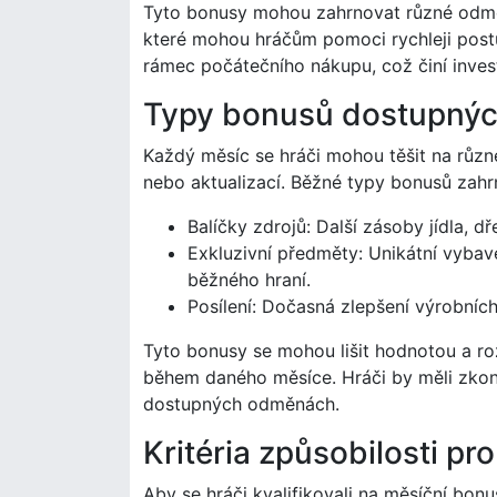
Tyto bonusy mohou zahrnovat různé odměny
které mohou hráčům pomoci rychleji post
rámec počátečního nákupu, což činí inves
Typy bonusů dostupnýc
Každý měsíc se hráči mohou těšit na různ
nebo aktualizací. Běžné typy bonusů zahrn
Balíčky zdrojů: Další zásoby jídla, 
Exkluzivní předměty: Unikátní vybav
běžného hraní.
Posílení: Dočasná zlepšení výrobních
Tyto bonusy se mohou lišit hodnotou a r
během daného měsíce. Hráči by měli zkon
dostupných odměnách.
Kritéria způsobilosti pr
Aby se hráči kvalifikovali na měsíční bonus