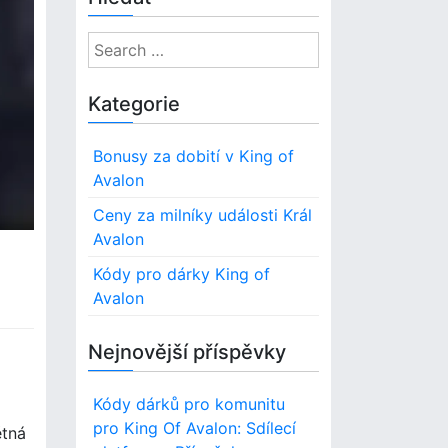
S
e
a
Kategorie
r
c
Bonusy za dobití v King of
h
Avalon
f
o
Ceny za milníky události Král
r
Avalon
:
Kódy pro dárky King of
Avalon
Nejnovější příspěvky
Kódy dárků pro komunitu
pro King Of Avalon: Sdílecí
ětná