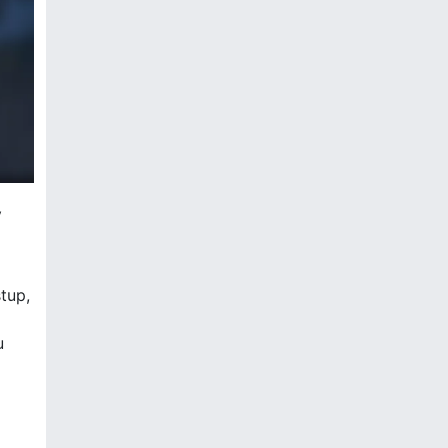
y
tup,
u