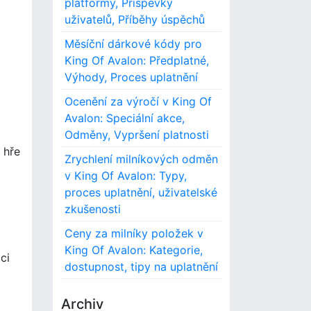
platformy, Příspěvky
uživatelů, Příběhy úspěchů
Měsíční dárkové kódy pro
King Of Avalon: Předplatné,
Výhody, Proces uplatnění
Ocenění za výročí v King Of
Avalon: Speciální akce,
Odměny, Vypršení platnosti
 hře
Zrychlení milníkových odměn
v King Of Avalon: Typy,
proces uplatnění, uživatelské
zkušenosti
Ceny za milníky položek v
King Of Avalon: Kategorie,
ci
dostupnost, tipy na uplatnění
Archiv