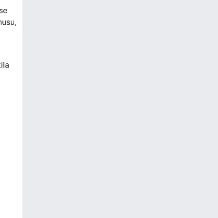
se
nusu,
ila