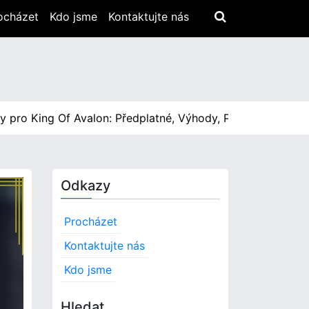
ocházet
Kdo jsme
Kontaktujte nás
ing Of Avalon: Předplatné, Výhody, Proces uplatnění |
Oce
Odkazy
Procházet
Kontaktujte nás
Kdo jsme
Hledat