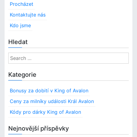
Procházet
Kontaktujte nás
Kdo jsme
Hledat
S
e
a
Kategorie
r
c
Bonusy za dobití v King of Avalon
h
f
Ceny za milníky události Král Avalon
o
Kódy pro dárky King of Avalon
r
:
Nejnovější příspěvky