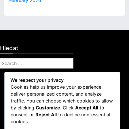
February 2026
Hledat
S
e
a
We respect your privacy
r
Cookies help us improve your experience,
c
deliver personalized content, and analyze
Právní informace
h
traffic. You can choose which cookies to allow
f
by clicking
Customize
. Click
Accept All
to
Zásady používání souborů cookie
o
consent or
Reject All
to decline non-essential
Zásady ochrany dat
r
cookies.
Kontaktujte nás
: