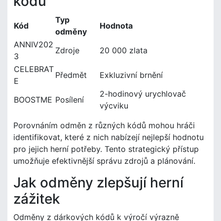
kódů
Typ
Kód
Hodnota
odměny
ANNIV202
Zdroje
20 000 zlata
3
CELEBRAT
Předmět
Exkluzivní brnění
E
2-hodinový urychlovač
BOOSTME
Posílení
výcviku
Porovnáním odměn z různých kódů mohou hráči
identifikovat, které z nich nabízejí nejlepší hodnotu
pro jejich herní potřeby. Tento strategický přístup
umožňuje efektivnější správu zdrojů a plánování.
Jak odměny zlepšují herní
zážitek
Odměny z dárkových kódů k výročí výrazně