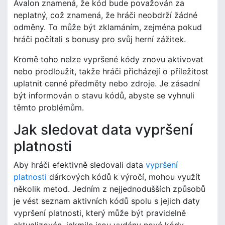
Avalon znamená, že kód bude považován za
neplatný, což znamená, že hráči neobdrží žádné
odměny. To může být zklamáním, zejména pokud
hráči počítali s bonusy pro svůj herní zážitek.
Kromě toho nelze vypršené kódy znovu aktivovat
nebo prodloužit, takže hráči přicházejí o příležitost
uplatnit cenné předměty nebo zdroje. Je zásadní
být informován o stavu kódů, abyste se vyhnuli
těmto problémům.
Jak sledovat data vypršení
platnosti
Aby hráči efektivně sledovali data
vypršení
platnosti
dárkových kódů k výročí, mohou využít
několik metod. Jedním z nejjednodušších způsobů
je vést seznam aktivních kódů spolu s jejich daty
vypršení platnosti, který může být pravidelně
aktualizován, jakmile jsou vydány nové kódy.