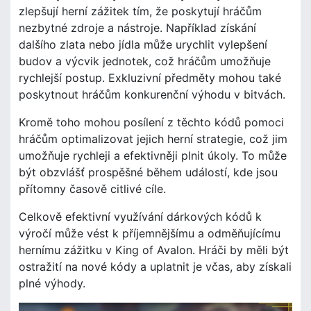
zlepšují herní zážitek tím, že poskytují hráčům
nezbytné zdroje a nástroje. Například získání
dalšího zlata nebo jídla může urychlit vylepšení
budov a výcvik jednotek, což hráčům umožňuje
rychlejší postup. Exkluzivní předměty mohou také
poskytnout hráčům konkurenční výhodu v bitvách.
Kromě toho mohou posílení z těchto kódů pomoci
hráčům optimalizovat jejich herní strategie, což jim
umožňuje rychleji a efektivněji plnit úkoly. To může
být obzvlášť prospěšné během událostí, kde jsou
přítomny časově citlivé cíle.
Celkově efektivní využívání dárkových kódů k
výročí může vést k příjemnějšímu a odměňujícímu
hernímu zážitku v King of Avalon. Hráči by měli být
ostražití na nové kódy a uplatnit je včas, aby získali
plné výhody.