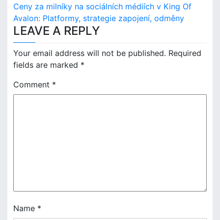
Ceny za milníky na sociálních médiích v King Of
s
Avalon: Platformy, strategie zapojení, odměny
LEAVE A REPLY
t
n
Your email address will not be published.
Required
fields are marked
*
a
Comment
*
v
i
g
a
t
i
o
Name
*