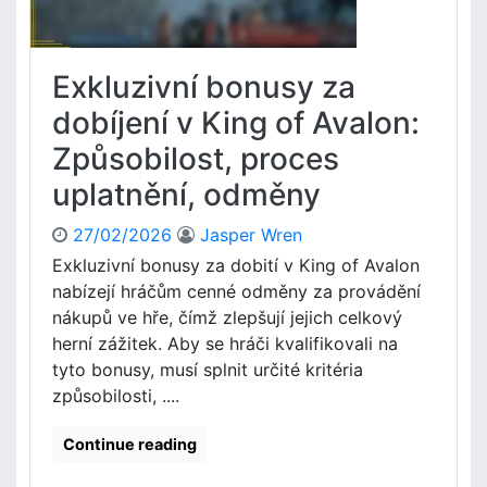
a
y
r
n
o
a
Exkluzivní bonusy za
z
u
e
p
dobíjení v King of Avalon:
n
l
Způsobilost, proces
i
a
n
t
uplatnění, odměny
á
n
m
ě
27/02/2026
Jasper Wren
p
n
Exkluzivní bonusy za dobití v King of Avalon
r
í
nabízejí hráčům cenné odměny za provádění
o
,
K
nákupů ve hře, čímž zlepšují jejich celkový
z
i
p
herní zážitek. Aby se hráči kvalifikovali na
n
ě
tyto bonusy, musí splnit určité kritéria
g
t
způsobilosti, ....
O
n
f
á
Continue reading
A
v
v
a