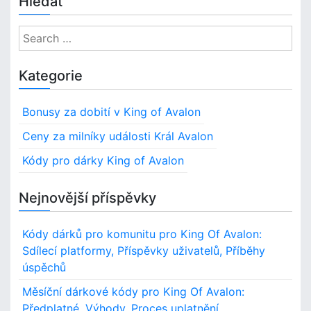
Hledat
í
a
g
n
t
a
S
e
i
s
l
e
o
s
n
a
Kategorie
c
k
r
i
a
ý
c
á
v
Bonusy za dobití v King of Avalon
h
l
t
s
n
f
Ceny za milníky události Král Avalon
t
i
í
o
u
Kódy pro dárky King of Avalon
c
p
r
o
h
,
:
m
U
Nejnovější příspěvky
n
é
p
d
l
Kódy dárků pro komunitu pro King Of Avalon:
i
a
í
Sdílecí platformy, Příspěvky uživatelů, Příběhy
t
c
úspěchů
n
h
ě
Měsíční dárkové kódy pro King Of Avalon:
v
n
K
Předplatné, Výhody, Proces uplatnění
í