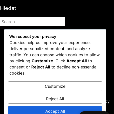
,
Hledat
s
t
r
S
a
e
t
a
e
We respect your privacy
r
g
Cookies help us improve your experience,
c
i
deliver personalized content, and analyze
Právní informace
h
e
traffic. You can choose which cookies to allow
z
f
by clicking
Customize
. Click
Accept All
to
a
Zásady používání souborů cookie
o
p
consent or
Reject All
to decline non-essential
Zásady ochrany dat
r
o
cookies.
Kontaktujte nás
:
j
Kdo jsme
e
Customize
Podmínky služby
n
í
,
Reject All
Proudly powered by WordPress
|
Theme: news-box by
o
wpthemespace.com
.
d
Accept All