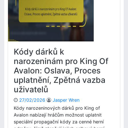
a
í
k
b
c
o
e
n
,
u
O
s
d
y
m
z
Kódy dárků k
ě
a
n
d
narozeninám pro King Of
y
o
Avalon: Oslava, Proces
,
b
E
i
uplatnění, Zpětná vazba
x
t
p
uživatelů
í
i
v
r
K
27/02/2026
Jasper Wren
a
i
Kódy narozeninových dárků pro King of
c
n
Avalon nabízejí hráčům možnost uplatnit
e
g
speciální propagační kódy za cenné herní
o