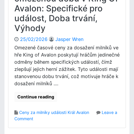
é
Avalon: Specifické pro
m
k
p
ó
událost, Doba trvání,
a
d
n
Výhody
y
ě
p
,
r
25/02/2026
Jasper Wren
n
o
Omezené časové ceny za dosažení milníků ve
a
K
hře King of Avalon poskytují hráčům jedinečné
b
i
odměny během specifických událostí, čímž
í
n
zlepšují jejich herní zážitek. Tyto události mají
d
g
k
stanovenou dobu trvání, což motivuje hráče k
O
y
f
dosažení milníků ....
p
A
a
v
Continue reading
r
a
t
l
Ceny za milníky události Král Avalon
Leave a
n
o
o
Comment
e
n
n
r
:
C
s
Z