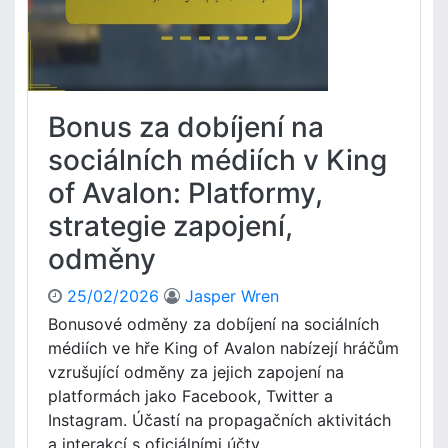
c
b
i
a
f
D
i
á
c
r
Bonus za dobíjení na
k
k
é
o
sociálních médiích v King
p
v
of Avalon: Platformy,
r
é
o
k
strategie zapojení,
u
ó
d
odměny
d
á
y
l
p
25/02/2026
Jasper Wren
o
r
Bonusové odměny za dobíjení na sociálních
s
o
médiích ve hře King of Avalon nabízejí hráčům
t
K
vzrušující odměny za jejich zapojení na
,
i
platformách jako Facebook, Twitter a
D
n
o
Instagram. Účastí na propagačních aktivitách
g
b
O
a interakcí s oficiálními účty ....