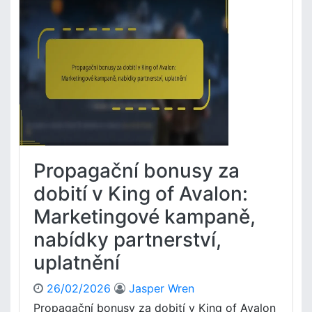
u
a
Z
s
t
p
y
e
ů
z
l
s
a
ů
o
d
b
o
i
b
l
i
o
t
s
í
t
Propagační bonusy za
n
,
a
dobití v King of Avalon:
p
r
r
Marketingové kampaně,
o
o
z
c
nabídky partnerství,
e
e
uplatnění
n
s
i
u
n
26/02/2026
Jasper Wren
p
v
l
Propagační bonusy za dobití v King of Avalon