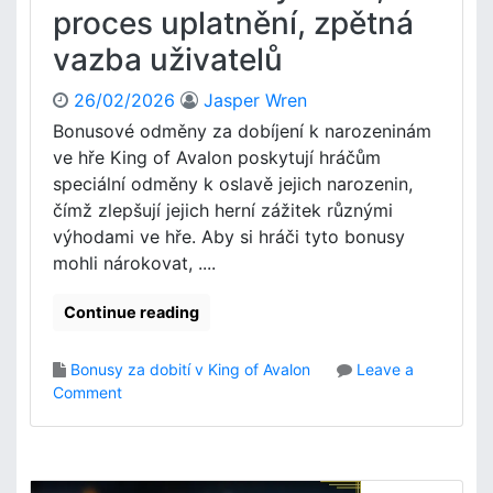
a
d
proces uplatnění, zpětná
t
o
n
vazba uživatelů
b
ě
í
n
j
26/02/2026
Jasper Wren
í
e
Bonusové odměny za dobíjení k narozeninám
,
n
ve hře King of Avalon poskytují hráčům
Z
í
speciální odměny k oslavě jejich narozenin,
p
v
čímž zlepšují jejich herní zážitek různými
ě
K
t
výhodami ve hře. Aby si hráči tyto bonusy
i
n
n
mohli nárokovat, ....
á
g
v
o
Continue reading
a
f
z
A
Bonusy za dobití v King of Avalon
Leave a
b
v
o
Comment
a
a
n
u
l
B
ž
o
o
i
n
n
v
: