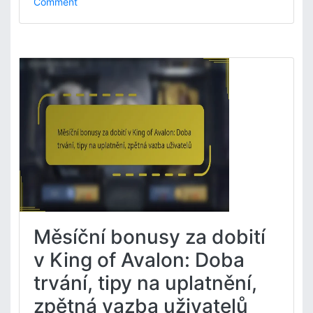
o
Comment
n
K
ó
d
y
d
á
r
k
ů
k
v
ý
r
o
Měsíční bonusy za dobití
č
í
v King of Avalon: Doba
p
trvání, tipy na uplatnění,
r
o
zpětná vazba uživatelů
K