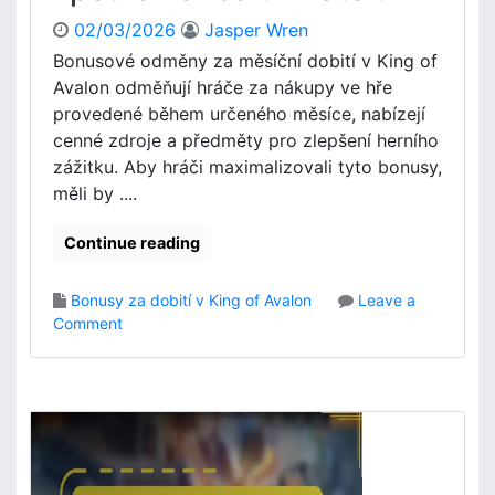
i
02/03/2026
Jasper Wren
n
Bonusové odměny za měsíční dobití v King of
g
Avalon odměňují hráče za nákupy ve hře
O
f
provedené během určeného měsíce, nabízejí
A
cenné zdroje a předměty pro zlepšení herního
v
zážitku. Aby hráči maximalizovali tyto bonusy,
a
měli by ....
l
o
Continue reading
n
:
S
Bonusy za dobití v King of Avalon
Leave a
p
o
Comment
e
n
c
M
i
ě
á
s
l
í
n
č
í
n