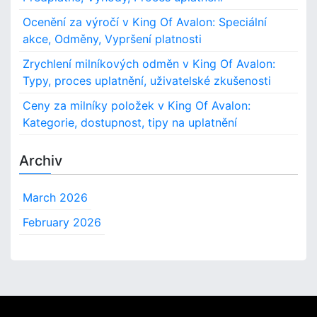
i
o
Ocenění za výročí v King Of Avalon: Speciální
n
d
akce, Odměny, Vypršení platnosti
g
m
o
ě
Zrychlení milníkových odměn v King Of Avalon:
f
n
Typy, proces uplatnění, uživatelské zkušenosti
A
v
Ceny za milníky položek v King Of Avalon:
a
Kategorie, dostupnost, tipy na uplatnění
l
o
Archiv
n
:
P
March 2026
l
a
February 2026
t
f
o
r
m
y