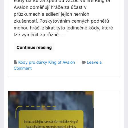
Kódy dárků za zpětnou vazbu ve hře King of
u
e
Avalon odměňují hráče za účast v
d
l
o
průzkumech a sdílení jejich herních
s
b
zkušeností. Poskytováním cenných podnětů
k
u
é
mohou hráči získat tyto jedinečné kódy, které
v
z
lze vyměnit za různé ....
K
k
i
u
Continue reading
n
š
g
e
O
Kódy pro dárky King of Avalon
Leave a
n
f
o
Comment
o
A
n
s
v
Z
t
a
p
i
l
ě
o
t
n
n
:
á
S
v
p
a
e
z