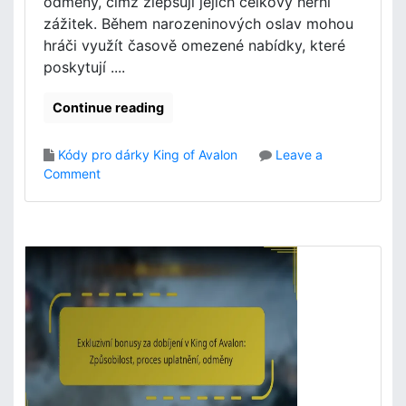
odměny, čímž zlepšují jejich celkový herní
f
zážitek. Během narozeninových oslav mohou
A
v
hráči využít časově omezené nabídky, které
a
poskytují ....
l
o
Continue reading
n
:
Kódy pro dárky King of Avalon
Leave a
D
o
Comment
o
n
b
K
a
ó
t
d
r
y
v
d
á
á
n
r
í
k
,
ů
t
k
i
n
p