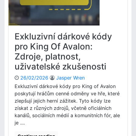
í
l
b
a
o
v
n
,
u
p
Exkluzivní dárkové kódy
s
r
y
pro King Of Avalon:
o
z
c
Zdroje, platnost,
a
e
d
s
uživatelské zkušenosti
o
u
b
p
26/02/2026
Jasper Wren
i
l
Exkluzivní dárkové kódy pro King of Avalon
t
a
poskytují hráčům cenné odměny ve hře, které
í
t
v
zlepšují jejich herní zážitek. Tyto kódy lze
n
K
získat z různých zdrojů, včetně oficiálních
ě
i
n
kanálů, sociálních médií a komunitních fór, ale
n
í
je ....
g
,
o
z