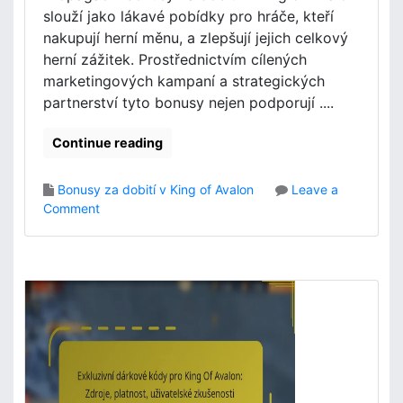
K
a
slouží jako lákavé pobídky pro hráče, kteří
i
t
nakupují herní měnu, a zlepšují jejich celkový
n
n
herní zážitek. Prostřednictvím cílených
g
ě
marketingových kampaní a strategických
o
n
f
partnerství tyto bonusy nejen podporují ....
í
A
,
v
Continue reading
o
a
d
l
m
Bonusy za dobití v King of Avalon
Leave a
o
ě
o
Comment
n
n
n
:
y
P
N
r
a
o
b
p
í
a
d
g
k
a
y
č
o
n
s